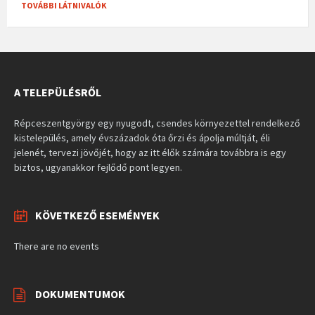
TOVÁBBI LÁTNIVALÓK
A TELEPÜLÉSRŐL
Répceszentgyörgy egy nyugodt, csendes környezettel rendelkező
kistelepülés, amely évszázadok óta őrzi és ápolja múltját, éli
jelenét, tervezi jövőjét, hogy az itt élők számára továbbra is egy
biztos, ugyanakkor fejlődő pont legyen.
KÖVETKEZŐ ESEMÉNYEK
There are no events
DOKUMENTUMOK