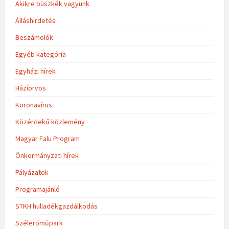
Akikre büszkék vagyunk
Álláshirdetés
Beszámolók
Egyéb kategória
Egyházi hírek
Háziorvos
Koronavírus
Közérdekű közlemény
Magyar Falu Program
Önkormányzati hírek
Pályázatok
Programajánló
STKH hulladékgazdálkodás
Szélerőműpark