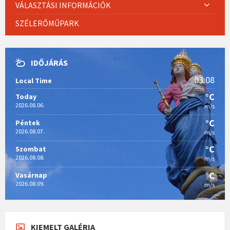
VÁLASZTÁSI INFORMÁCIÓK
SZÉLERŐMŰPARK
IDŐJÁRÁS
03:08
Local Time
°C
Today
2026.08.06.
m/s
°C
Péntek
2026.08.07.
m/s
°C
Szombat
2026.08.08.
m/s
°C
Vasárnap
2026.08.09.
m/s
KIEMELT GALÉRIA