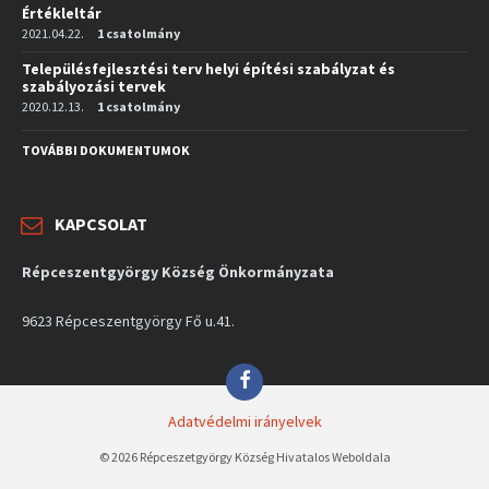
Értékleltár
2021.04.22.
1 csatolmány
Településfejlesztési terv helyi építési szabályzat és
szabályozási tervek
2020.12.13.
1 csatolmány
TOVÁBBI DOKUMENTUMOK
KAPCSOLAT
Répceszentgyörgy Község Önkormányzata
9623 Répceszentgyörgy Fő u.41.
Facebook
Adatvédelmi irányelvek
© 2026 Répceszetgyörgy Község Hivatalos Weboldala