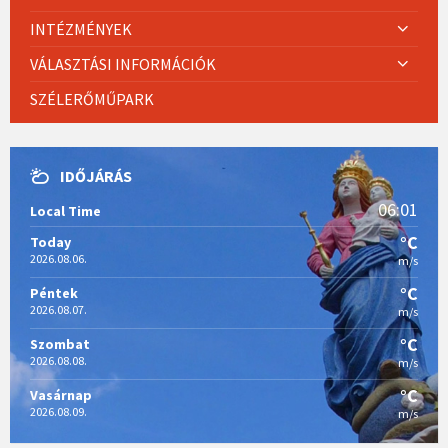
INTÉZMÉNYEK
VÁLASZTÁSI INFORMÁCIÓK
SZÉLERŐMŰPARK
IDŐJÁRÁS
06:01
Local Time
°C
Today
2026.08.06.
m/s
°C
Péntek
2026.08.07.
m/s
°C
Szombat
2026.08.08.
m/s
°C
Vasárnap
2026.08.09.
m/s