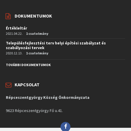
DOKUMENTUMOK
Értékleltár
2021.04.22.
1 csatolmány
Településfejlesztési terv helyi építési szabályzat és
szabályozási tervek
2020.12.13.
1 csatolmány
TOVÁBBI DOKUMENTUMOK
KAPCSOLAT
Répceszentgyörgy Község Önkormányzata
9623 Répceszentgyörgy Fő u.41.
Facebook