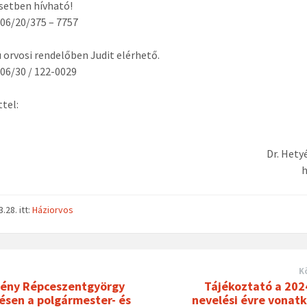
setben hívható!
 06/20/375 – 7757
 orvosi rendelőben Judit elérhető.
 06/30 / 122-0029
ttel:
Dr. Hety
h
3.28.
itt:
Háziorvos
K
ény Répceszentgyörgy
Tájékoztató a 202
ésen a polgármester- és
nevelési évre vonatk