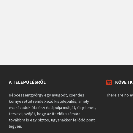
A TELEPÜLÉSRŐL
KÖVETK
Répceszentgyörgy egy nyugodt, csendes
There are no e
környezettel rendelkező kistelepülés, amely
évszázadok óta őrzi és ápolja múltját, éli jelenét,
tervezi jövőjét, hogy az itt élők számára
továbbra is egy biztos, ugyanakkor fejlődő pont
legyen.