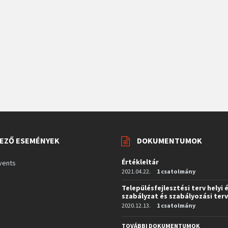
EZŐ ESEMÉNYEK
DOKUMENTUMOK
Értékleltár
vents
2021.04.22.
1 csatolmány
Településfejlesztési terv helyi 
szabályzat és szabályozási ter
2020.12.13.
1 csatolmány
TOVÁBBI DOKUMENTUMOK