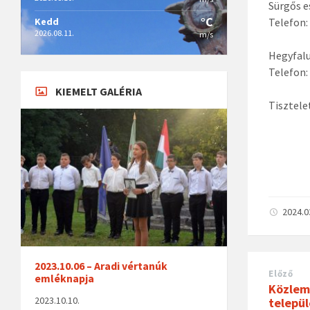
Sürgős e
°C
Kedd
Telefon:
2026.08.11.
m/s
Hegyfalu
Telefon:
KIEMELT GALÉRIA
Tisztele
2024.0
2023.10.06 – Aradi vértanúk
Előző
emléknapja
Közlem
2023.10.10.
települ