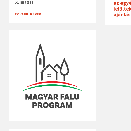
51 images
az egyé
jelölte
ajánlá
TOVÁBBI KÉPEK