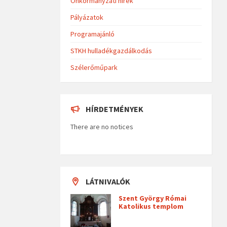
Önkormányzati hírek
Pályázatok
Programajánló
STKH hulladékgazdálkodás
Szélerőműpark
HÍRDETMÉNYEK
There are no notices
LÁTNIVALÓK
Szent György Római
Katolikus templom