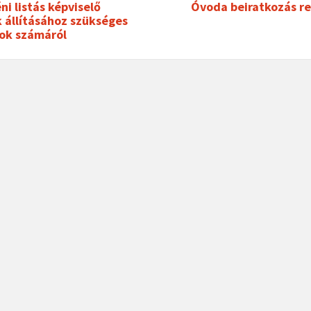
ni listás képviselő
Óvoda beiratkozás re
k állításához szükséges
sok számáról