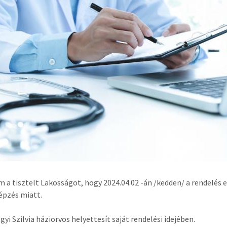
m a tisztelt Lakosságot, hogy 2024.04.02 -án /kedden/ a rendelés
épzés miatt.
gyi Szilvia háziorvos helyettesít saját rendelési idejében.