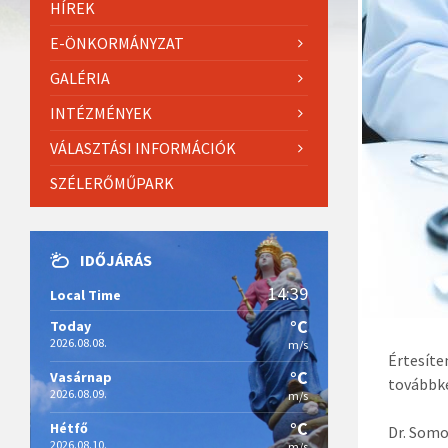
HÍREK
E-ÖNKORMÁNYZAT
GALÉRIA
INTÉZMÉNYEK
VÁLASZTÁSI INFORMÁCIÓK
SZÉLERŐMŰPARK
IDŐJÁRÁS
14:39
Local Time
°C
Today
2026.08.08.
m/s
Értesíte
°C
Vasárnap
továbbk
2026.08.09.
m/s
°C
Hétfő
Dr. Somo
2026.08.10.
m/s