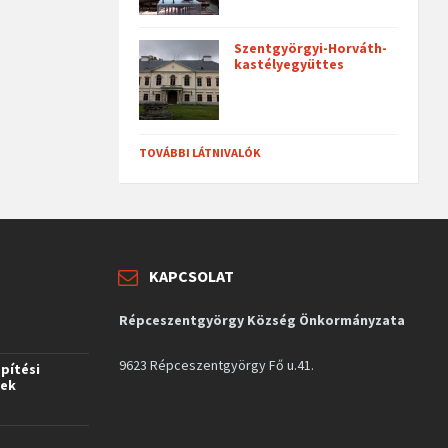
Szentgyörgyi-Horváth-
kastélyegyüttes
TOVÁBBI LÁTNIVALÓK
KAPCSOLAT
Répceszentgyörgy Község Önkormányzata
9623 Répceszentgyörgy Fő u.41.
építési
vek