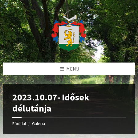
Skip
Skip
Skip
Skip
to
to
to
to
content
left
right
footer
sidebar
sidebar
MENU
2023.10.07- Idősek
délutánja
Főoldal
Galéria
/