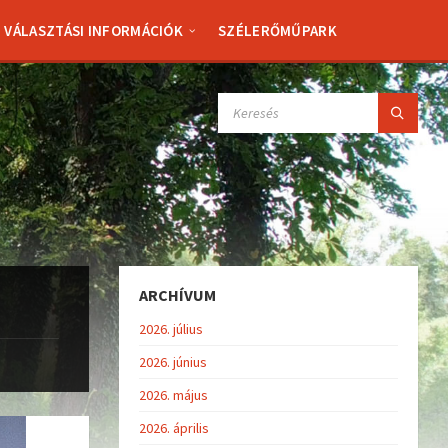
VÁLASZTÁSI INFORMÁCIÓK
SZÉLERŐMŰPARK
SEARCH:
ARCHÍVUM
2026. július
2026. június
2026. május
2026. április