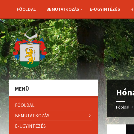
Skip
Skip
Skip
Skip
to
to
to
to
FŐOLDAL
BEMUTATKOZÁS
E-ÜGYINTÉZÉS
H
content
left
right
footer
sidebar
sidebar
MENÜ
Hón
FŐOLDAL
Főoldal
/
BEMUTATKOZÁS
E-ÜGYINTÉZÉS