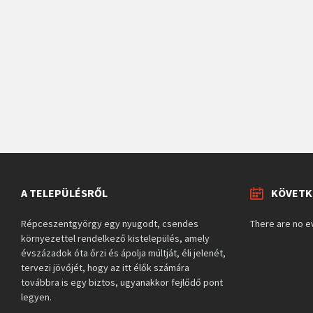
A TELEPÜLÉSRŐL
KÖVETK
Répceszentgyörgy egy nyugodt, csendes
There are no e
környezettel rendelkező kistelepülés, amely
évszázadok óta őrzi és ápolja múltját, éli jelenét,
tervezi jövőjét, hogy az itt élők számára
továbbra is egy biztos, ugyanakkor fejlődő pont
legyen.