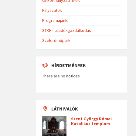
Önkormányzati hírek
Pályázatok
Programajánló
STKH hulladékgazdálkodás
Szélerőműpark
HÍRDETMÉNYEK
There are no notices
LÁTNIVALÓK
Szent György Római
Katolikus templom