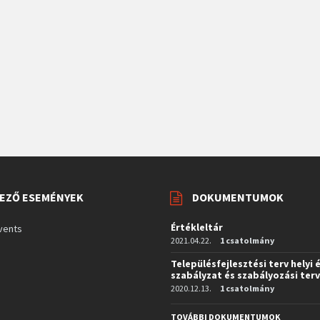
EZŐ ESEMÉNYEK
DOKUMENTUMOK
Értékleltár
vents
2021.04.22.
1 csatolmány
Településfejlesztési terv helyi 
szabályzat és szabályozási ter
2020.12.13.
1 csatolmány
TOVÁBBI DOKUMENTUMOK