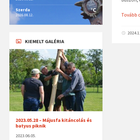
°C
Szerda
Tovább 
2026.08.12.
m/s
2024.1
KIEMELT GALÉRIA
2023.05.28 – Májusfa kitáncolás és
batyus piknik
2023.06.05.