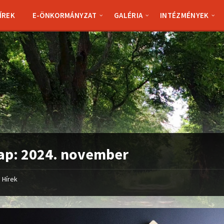
ÍREK
E-ÖNKORMÁNYZAT
GALÉRIA
INTÉZMÉNYEK
ap:
2024. november
Hírek