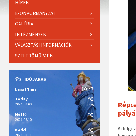
HÍREK
E-ÖNKORMÁNYZAT
GALÉRIA
INTÉZMÉNYEK
VÁLASZTÁSI INFORMÁCIÓK
SZÉLERŐMŰPARK
IDŐJÁRÁS
10:47
Local Time
°C
Today
Répc
2026.08.09.
m/s
pályá
°C
Hétfő
2026.08.10.
m/s
A dolgoz
°C
Kedd
2026.08.11.
buszon, 
m/s