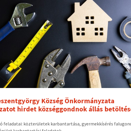
eszentgyörgy Község Önkormányzata
zatot hirdet községgondnok állás betöltés
ó feladatai: közterületek karbantartása, gyermekkísérés falugon
épület karbantartási feladatok.