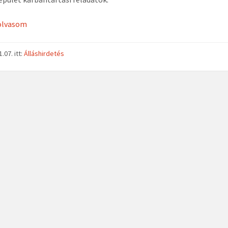
olvasom
1.07.
itt:
Álláshirdetés