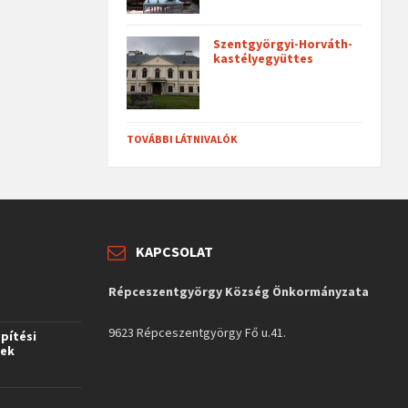
Szentgyörgyi-Horváth-
kastélyegyüttes
TOVÁBBI LÁTNIVALÓK
KAPCSOLAT
Répceszentgyörgy Község Önkormányzata
9623 Répceszentgyörgy Fő u.41.
építési
vek