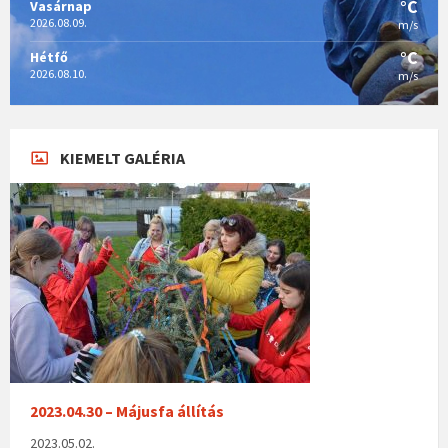
°C
Vasárnap
2026.08.09.
m/s
°C
Hétfő
2026.08.10.
m/s
KIEMELT GALÉRIA
2023.04.30 – Májusfa állítás
2023.05.02.