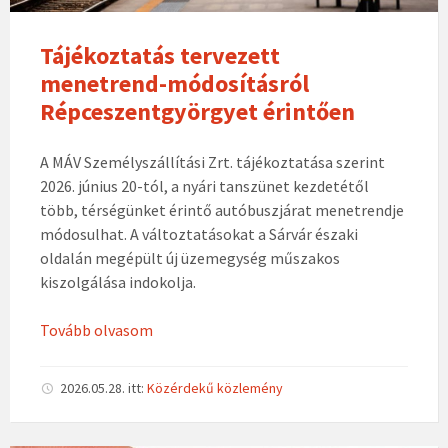
Tájékoztatás tervezett
menetrend-módosításról
Répceszentgyörgyet érintően
A MÁV Személyszállítási Zrt. tájékoztatása szerint
2026. június 20-tól, a nyári tanszünet kezdetétől
több, térségünket érintő autóbuszjárat menetrendje
módosulhat. A változtatásokat a Sárvár északi
oldalán megépült új üzemegység műszakos
kiszolgálása indokolja.
Tovább olvasom
2026.05.28.
itt:
Közérdekű közlemény