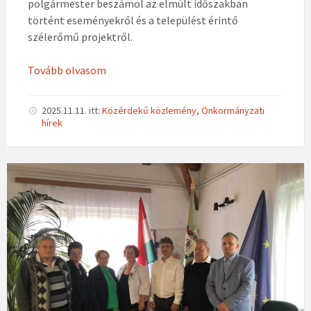
polgármester beszámol az elmúlt időszakban
történt eseményekről és a települést érintő
szélerőmű projektről.
Tovább olvasom
2025.11.11.
itt:
Közérdekű közlemény
,
Önkormányzati
hírek