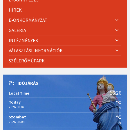
HÍREK
E-ÖNKORMÁNYZAT
GALÉRIA
INTÉZMÉNYEK
VÁLASZTÁSI INFORMÁCIÓK
SZÉLERŐMŰPARK
IDŐJÁRÁS
16:26
Local Time
°C
Today
2026.08.07.
m/s
°C
Szombat
2026.08.08.
m/s