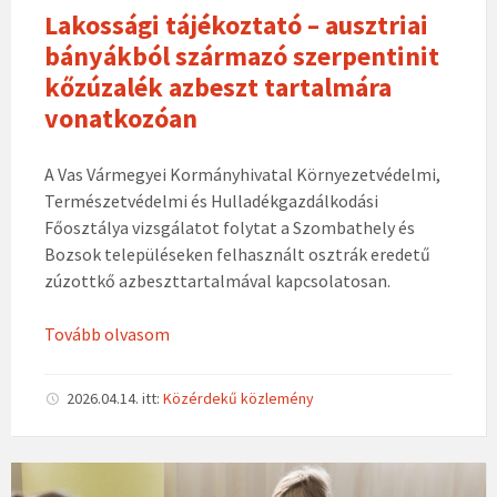
Lakossági tájékoztató – ausztriai
bányákból származó szerpentinit
kőzúzalék azbeszt tartalmára
vonatkozóan
A Vas Vármegyei Kormányhivatal Környezetvédelmi,
Természetvédelmi és Hulladékgazdálkodási
Főosztálya vizsgálatot folytat a Szombathely és
Bozsok településeken felhasznált osztrák eredetű
zúzottkő azbeszttartalmával kapcsolatosan.
Tovább olvasom
2026.04.14.
itt:
Közérdekű közlemény