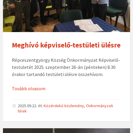
Meghívó képviselő-testületi ülésre
Répceszentgyörgy Község Önkormányzat Képviselő-
testületét 2025. szeptember 26-án (pénteken) 8.30
órakor tartandó testületi ülésre összehívom.
Tovább olvasom
2025.09.22.
itt:
Közérdekű közlemény
,
Önkormányzati
hírek