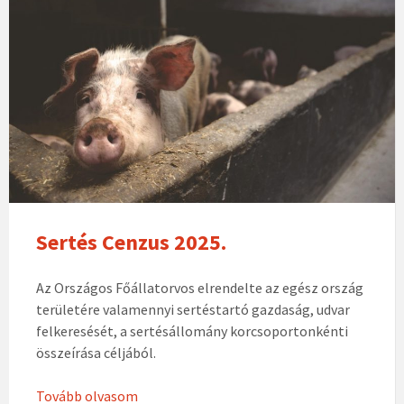
Sertés Cenzus 2025.
Az Országos Főállatorvos elrendelte az egész ország
területére valamennyi sertéstartó gazdaság, udvar
felkeresését, a sertésállomány korcsoportonkénti
összeírása céljából.
Tovább olvasom