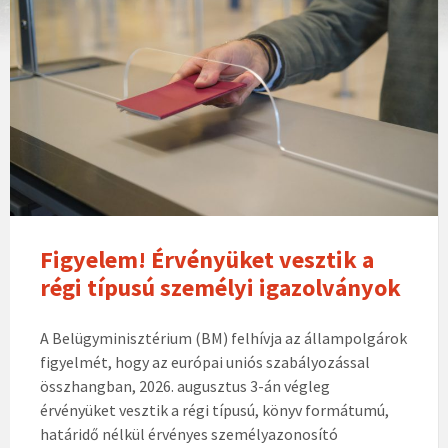
Figyelem! Érvényüket vesztik a
régi típusú személyi igazolványok
A Belügyminisztérium (BM) felhívja az állampolgárok
figyelmét, hogy az európai uniós szabályozással
összhangban, 2026. augusztus 3-án végleg
érvényüket vesztik a régi típusú, könyv formátumú,
határidő nélkül érvényes személyazonosító