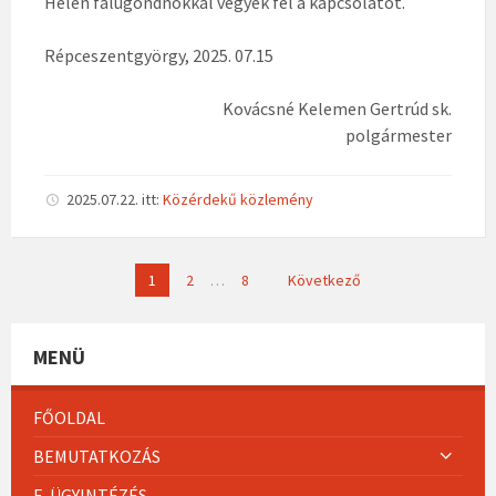
Helén falugondnokkal vegyék fel a kapcsolatot.
Répceszentgyörgy, 2025. 07.15
Kovácsné Kelemen Gertrúd sk.
polgármester
2025.07.22.
itt:
Közérdekű közlemény
Bejegyzések
1
2
…
8
Következő
lapozása
MENÜ
FŐOLDAL
BEMUTATKOZÁS
E-ÜGYINTÉZÉS