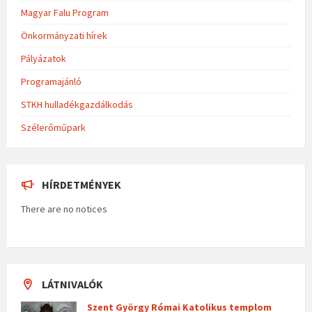
Magyar Falu Program
Önkormányzati hírek
Pályázatok
Programajánló
STKH hulladékgazdálkodás
Szélerőműpark
HÍRDETMÉNYEK
There are no notices
LÁTNIVALÓK
Szent György Római Katolikus templom