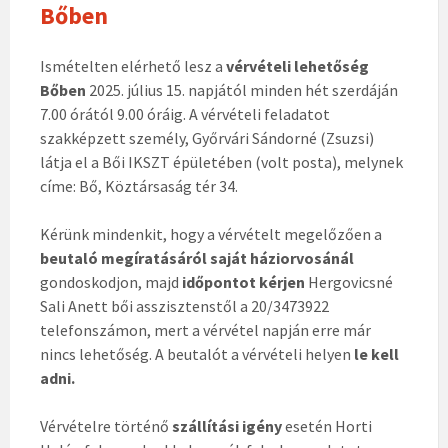
Bőben
Ismételten elérhető lesz a
vérvételi lehetőség
Bőben
2025. július 15. napjától minden hét szerdáján
7.00 órától 9.00 óráig. A vérvételi feladatot
szakképzett személy, Győrvári Sándorné (Zsuzsi)
látja el a Bői IKSZT épületében (volt posta), melynek
címe: Bő, Köztársaság tér 34.
Kérünk mindenkit, hogy a vérvételt megelőzően a
beutaló megíratásáról
saját háziorvosánál
gondoskodjon, majd
időpontot kérjen
Hergovicsné
Sali Anett bői asszisztenstől a 20/3473922
telefonszámon, mert a vérvétel napján erre már
nincs lehetőség. A beutalót a vérvételi helyen
le kell
adni.
Vérvételre történő
szállítási igény
esetén Horti