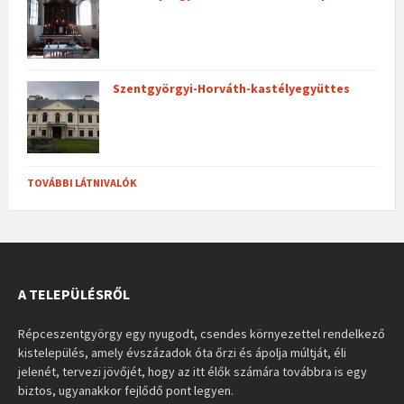
Szentgyörgyi-Horváth-kastélyegyüttes
TOVÁBBI LÁTNIVALÓK
A TELEPÜLÉSRŐL
Répceszentgyörgy egy nyugodt, csendes környezettel rendelkező
kistelepülés, amely évszázadok óta őrzi és ápolja múltját, éli
jelenét, tervezi jövőjét, hogy az itt élők számára továbbra is egy
biztos, ugyanakkor fejlődő pont legyen.