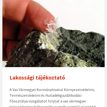
Lakossági tájékoztató
A Vas Vármegyei Kormányhivatal Környezetvédelmi,
Természetvédelmi és Hulladékgazdálkodási
Főosztálya vizsgálatot folytat a vas vármegyei
településeken felhasznált osztrák eredetű zúzottkő