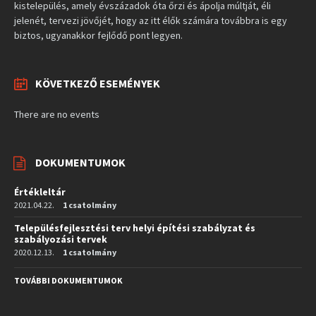
kistelepülés, amely évszázadok óta őrzi és ápolja múltját, éli
jelenét, tervezi jövőjét, hogy az itt élők számára továbbra is egy
biztos, ugyanakkor fejlődő pont legyen.
KÖVETKEZŐ ESEMÉNYEK
There are no events
DOKUMENTUMOK
Értékleltár
2021.04.22.
1 csatolmány
Településfejlesztési terv helyi építési szabályzat és
szabályozási tervek
2020.12.13.
1 csatolmány
TOVÁBBI DOKUMENTUMOK