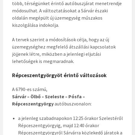
több, térségünket érintő autóbuszjárat menetrendje
módosulhat. A változtatásokat a Sárvár északi
oldalán megépült új üzemegység műszakos
kiszolgálása indokolja.
A tervek szerint a módosítások célja, hogy az új
üzemegységhez megfelelő átszállási kapcsolatok
jöjjenek létre, miközben a jelenlegi eljutási
lehetőségek is megmaradnak.
Répceszentgyörgyöt érintő változások
A 6790-es számú,
Sárvár – Ölbő – Szeleste – Pósfa –
Répceszentgyörgy
autóbuszvonalon:
a jelenleg szabadnapokon 12:25 órakor Szelestéről
Répceszentgyörgyig, majd 12:40 órakor
Répceszentgyörgyről Sárvárra közlekedő járatok a