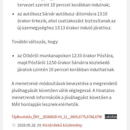
tervezet szerint 10 perccel korábban indulnak;
az autóbusz Sárvár autóbusz-állomásra 13:10
órakor érkezik, ahol csatlakozást biztosítanak az
új üzemegységhez 13:13 órakor induló járathoz.
További változás, hogy:
az Ölbőről munkanapokon 12:33 órakor Pósfára,
majd Pósfáról 12:50 órakor Sárvárra közlekedő
járatok szintén 10 perccel korábban indulhatnak.
A menetrend-módosítások bevezetése a megrendelő
jóváhagyását követően válik véglegessé. A hivatalos
menetrendi információk a jóváhagyást követően a
MÁV honlapján lesznek elérhetők.
Tájékoztatás_ÉNY__20260620-VA_11__6630,6775,6784,6790
Letöltés
2026.05.28.
itt:
Közérdekű közlemény