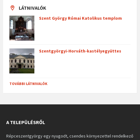
LÁTNIVALÓK
Szent György Római Katolikus templom
Szentgyörgyi-Horváth-kastélyegyüttes
TOVÁBBI LÁTNIVALÓK
A TELEPÜLÉSRŐL
Répceszentgyörgy egy nyugodt, csendes környezettel rendelkező