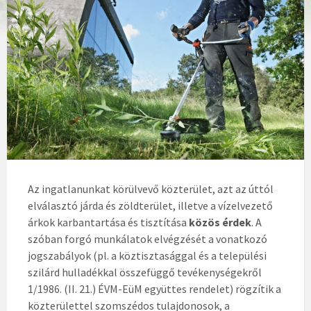
Az ingatlanunkat körülvevő közterület, azt az úttól
elválasztó járda és zöldterület, illetve a vízelvezető
árkok karbantartása és tisztítása
közös érdek
. A
szóban forgó munkálatok elvégzését a vonatkozó
jogszabályok (pl. a köztisztasággal és a települési
szilárd hulladékkal összefüggő tevékenységekről
1/1986. (II. 21.) ÉVM-EüM együttes rendelet) rögzítik a
közterülettel szomszédos tulajdonosok, a