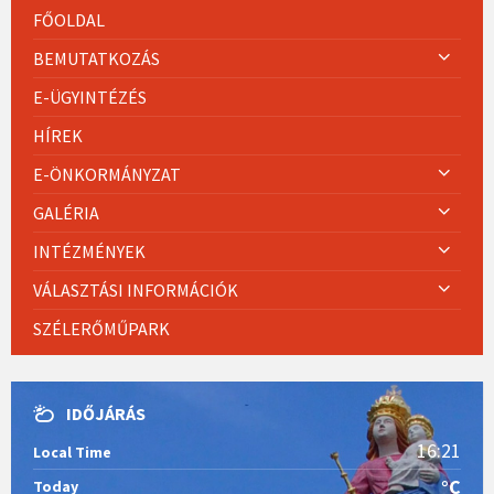
FŐOLDAL
BEMUTATKOZÁS
E-ÜGYINTÉZÉS
HÍREK
E-ÖNKORMÁNYZAT
GALÉRIA
INTÉZMÉNYEK
VÁLASZTÁSI INFORMÁCIÓK
SZÉLERŐMŰPARK
IDŐJÁRÁS
16:21
Local Time
°C
Today