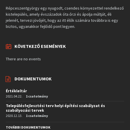
Répceszentgyörgy egy nyugodt, csendes környezettel rendelkező
kistelepülés, amely évszázadok óta őrzi és ápolja múltját, éli
jelenét, tervezi jövőjét, hogy az itt élők számára továbbra is egy
biztos, ugyanakkor fejlődő pont legyen.
KÖVETKEZŐ ESEMÉNYEK
There are no events
DOKUMENTUMOK
Értékleltár
2021.04.22.
1 csatolmány
Településfejlesztési terv helyi építési szabályzat és
szabályozási tervek
2020.12.13.
1 csatolmány
TOVÁBBI DOKUMENTUMOK