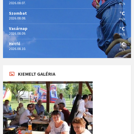
2026.08.07.
m/s
°C
Szombat
2026.08.08.
m/s
°C
Vasárnap
2026.08.09.
m/s
°C
Hétfő
2026.08.10.
m/s
KIEMELT GALÉRIA