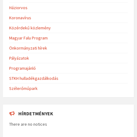
Háziorvos
Koronavírus
Közérdekű közlemény
Magyar Falu Program
Önkormányzati hírek
Pályázatok
Programajánló
STKH hulladékgazdálkodás
Szélerőműpark
HÍRDETMÉNYEK
There are no notices