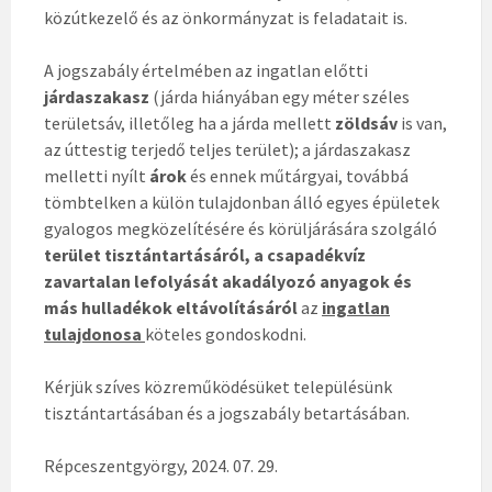
közútkezelő és az önkormányzat is feladatait is.
A jogszabály értelmében az ingatlan előtti
járdaszakasz
(járda hiányában egy méter széles
területsáv, illetőleg ha a járda mellett
zöldsáv
is van,
az úttestig terjedő teljes terület); a járdaszakasz
melletti nyílt
árok
és ennek műtárgyai, továbbá
tömbtelken a külön tulajdonban álló egyes épületek
gyalogos megközelítésére és körüljárására szolgáló
terület tisztántartásáról, a csapadékvíz
zavartalan lefolyását akadályozó anyagok és
más hulladékok eltávolításáról
az
ingatlan
tulajdonosa
köteles gondoskodni.
Kérjük szíves közreműködésüket településünk
tisztántartásában és a jogszabály betartásában.
Répceszentgyörgy, 2024. 07. 29.