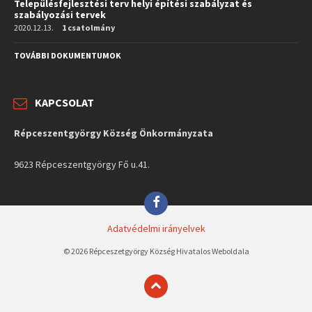
Településfejlesztési terv helyi építési szabályzat és
szabályozási tervek
2020.12.13.
1 csatolmány
TOVÁBBI DOKUMENTUMOK
KAPCSOLAT
Répceszentgyörgy Község Önkormányzata
9623 Répceszentgyörgy Fő u.41.
Facebook
Adatvédelmi irányelvek
© 2026 Répceszetgyörgy Község Hivatalos Weboldala