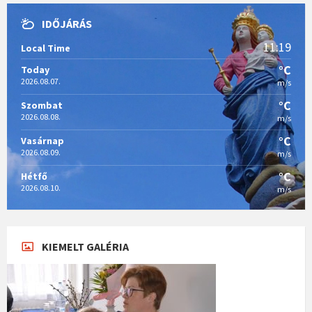
IDŐJÁRÁS
11:19
Local Time
°C
Today
2026.08.07.
m/s
°C
Szombat
2026.08.08.
m/s
°C
Vasárnap
2026.08.09.
m/s
°C
Hétfő
2026.08.10.
m/s
KIEMELT GALÉRIA