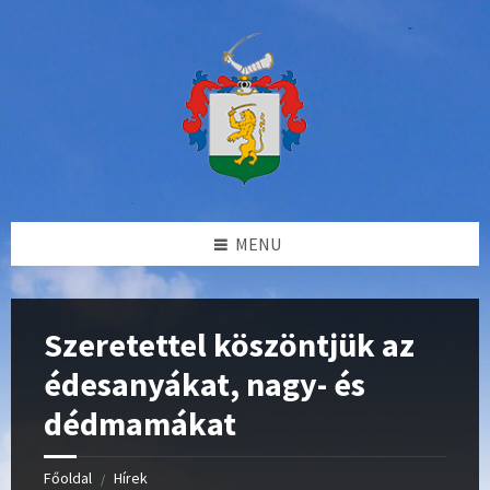
Skip
Skip
Skip
Skip
to
to
to
to
content
left
right
footer
sidebar
sidebar
MENU
Szeretettel köszöntjük az
édesanyákat, nagy- és
dédmamákat
Főoldal
Hírek
/