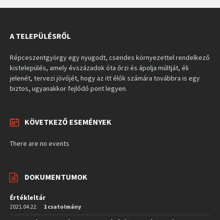
A TELEPÜLÉSRŐL
Répceszentgyörgy egy nyugodt, csendes környezettel rendelkező
kistelepülés, amely évszázadok óta őrzi és ápolja múltját, éli
jelenét, tervezi jövőjét, hogy az itt élők számára továbbra is egy
biztos, ugyanakkor fejlődő pont legyen.
KÖVETKEZŐ ESEMÉNYEK
There are no events
DOKUMENTUMOK
Értékleltár
2021.04.22.
1 csatolmány