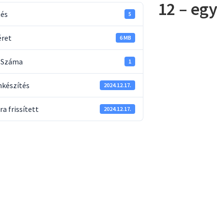
12 – egy
tés
5
éret
6 MB
k Száma
1
készítés
2024.12.17.
ra frissített
2024.12.17.