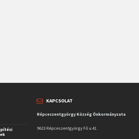
KAPCSOLAT
Répceszentgyörgy Község Önkormányzata
9623 Répceszentgyörgy Fő u.41.
építési
vek