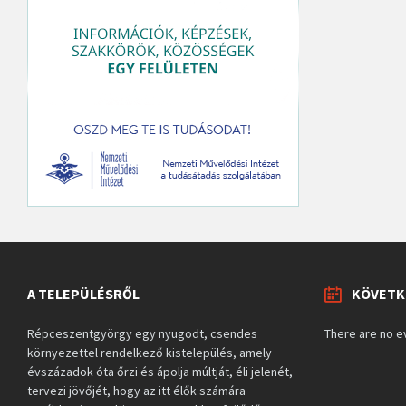
A TELEPÜLÉSRŐL
KÖVETK
Répceszentgyörgy egy nyugodt, csendes
There are no e
környezettel rendelkező kistelepülés, amely
évszázadok óta őrzi és ápolja múltját, éli jelenét,
tervezi jövőjét, hogy az itt élők számára