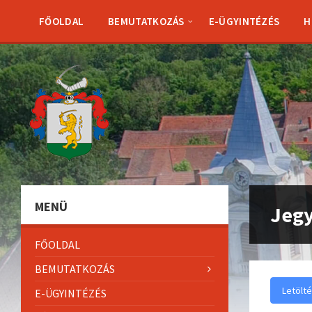
Skip
Skip
Skip
to
to
to
FŐOLDAL
BEMUTATKOZÁS
E-ÜGYINTÉZÉS
H
content
left
footer
sidebar
MENÜ
Jegy
FŐOLDAL
BEMUTATKOZÁS
Letölt
E-ÜGYINTÉZÉS