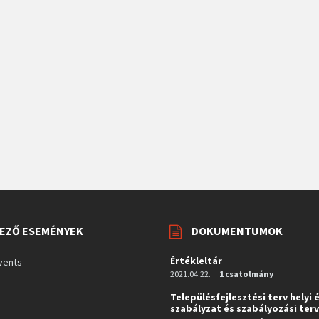
EZŐ ESEMÉNYEK
DOKUMENTUMOK
Értékleltár
vents
2021.04.22.
1 csatolmány
Településfejlesztési terv helyi 
szabályzat és szabályozási ter