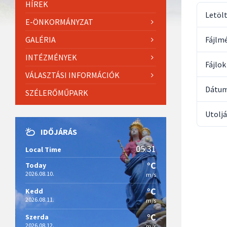
HÍREK
Letöl
E-ÖNKORMÁNYZAT
GALÉRIA
Fájlm
INTÉZMÉNYEK
Fájlo
VÁLASZTÁSI INFORMÁCIÓK
Dátum
SZÉLERŐMŰPARK
Utoljá
IDŐJÁRÁS
05:31
Local Time
°C
Today
2026.08.10.
m/s
°C
Kedd
2026.08.11.
m/s
°C
Szerda
2026.08.12.
m/s