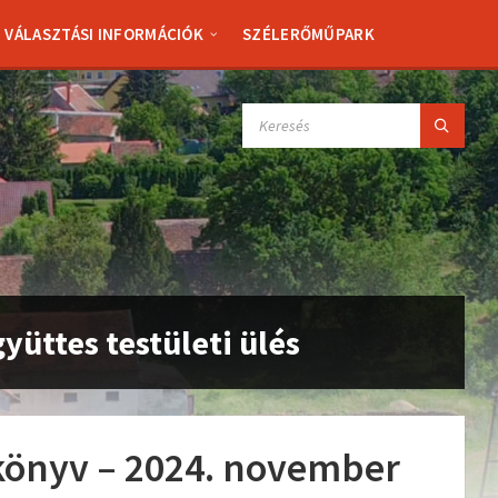
VÁLASZTÁSI INFORMÁCIÓK
SZÉLERŐMŰPARK
SEARCH:
üttes testületi ülés
önyv – 2024. november