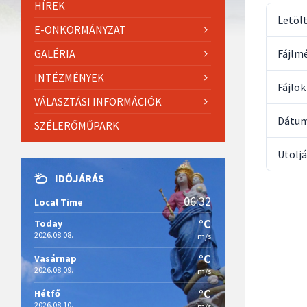
HÍREK
Letöl
E-ÖNKORMÁNYZAT
GALÉRIA
Fájlm
INTÉZMÉNYEK
Fájlo
VÁLASZTÁSI INFORMÁCIÓK
Dátum
SZÉLERŐMŰPARK
Utoljá
IDŐJÁRÁS
06:32
Local Time
°C
Today
2026.08.08.
m/s
°C
Vasárnap
2026.08.09.
m/s
°C
Hétfő
2026.08.10.
m/s