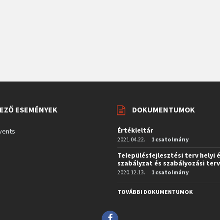
EZŐ ESEMÉNYEK
DOKUMENTUMOK
Értékleltár
vents
2021.04.22.
1 csatolmány
Településfejlesztési terv helyi 
szabályzat és szabályozási ter
2020.12.13.
1 csatolmány
TOVÁBBI DOKUMENTUMOK
Facebook