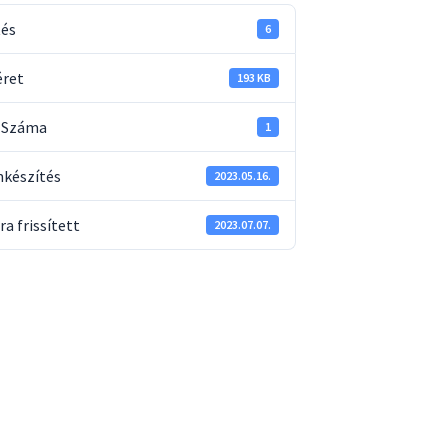
tés
6
éret
193 KB
k Száma
1
készítés
2023.05.16.
ra frissített
2023.07.07.