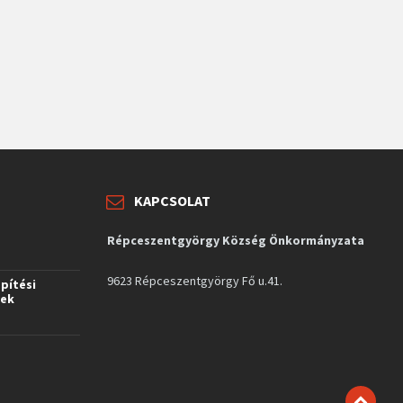
KAPCSOLAT
Répceszentgyörgy Község Önkormányzata
9623 Répceszentgyörgy Fő u.41.
építési
vek