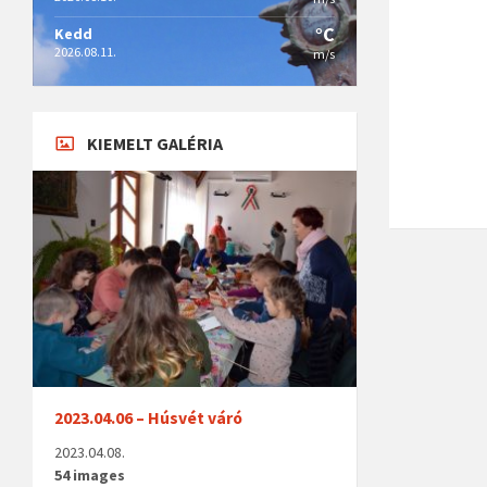
°C
Kedd
2026.08.11.
m/s
KIEMELT GALÉRIA
2023.04.06 – Húsvét váró
2023.04.08.
54 images