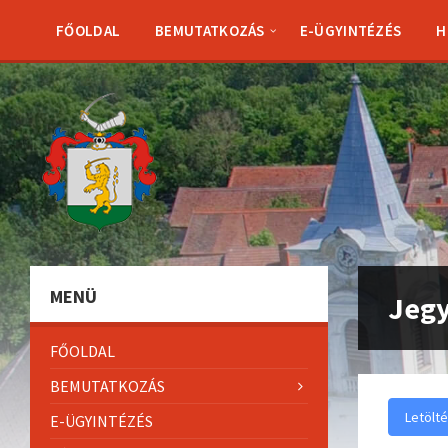
Skip
Skip
Skip
to
to
to
FŐOLDAL
BEMUTATKOZÁS
E-ÜGYINTÉZÉS
H
content
left
footer
sidebar
MENÜ
Jegy
FŐOLDAL
BEMUTATKOZÁS
Letölt
E-ÜGYINTÉZÉS