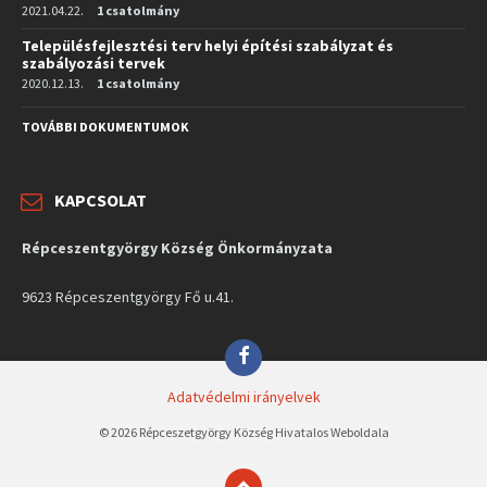
2021.04.22.
1 csatolmány
Településfejlesztési terv helyi építési szabályzat és
szabályozási tervek
2020.12.13.
1 csatolmány
TOVÁBBI DOKUMENTUMOK
KAPCSOLAT
Répceszentgyörgy Község Önkormányzata
9623 Répceszentgyörgy Fő u.41.
Facebook
Adatvédelmi irányelvek
© 2026 Répceszetgyörgy Község Hivatalos Weboldala