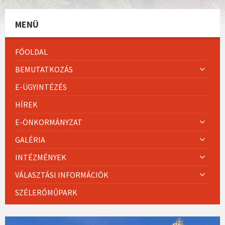
MENÜ
FŐOLDAL
BEMUTATKOZÁS
E-ÜGYINTÉZÉS
HÍREK
E-ÖNKORMÁNYZAT
GALÉRIA
INTÉZMÉNYEK
VÁLASZTÁSI INFORMÁCIÓK
SZÉLERŐMŰPARK