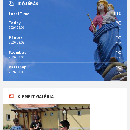
IDŐJÁRÁS
10:10
Local Time
°C
Today
2026.08.06.
m/s
°C
Péntek
2026.08.07.
m/s
°C
Szombat
2026.08.08.
m/s
°C
Vasárnap
2026.08.09.
m/s
KIEMELT GALÉRIA