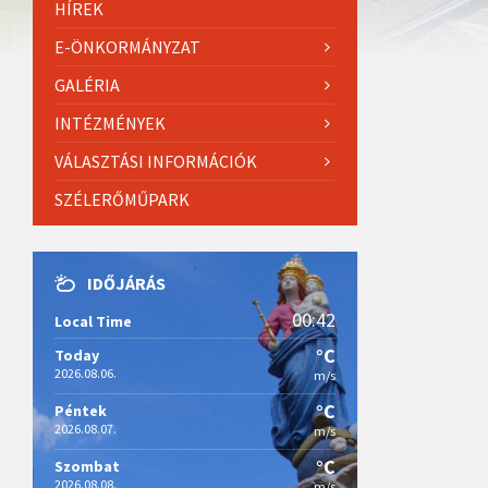
HÍREK
E-ÖNKORMÁNYZAT
GALÉRIA
INTÉZMÉNYEK
VÁLASZTÁSI INFORMÁCIÓK
SZÉLERŐMŰPARK
IDŐJÁRÁS
00:42
Local Time
°C
Today
2026.08.06.
m/s
°C
Péntek
2026.08.07.
m/s
°C
Szombat
2026.08.08.
m/s