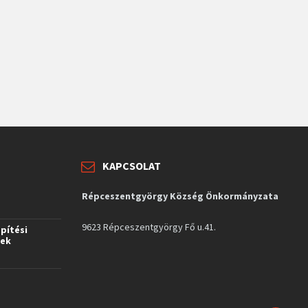
KAPCSOLAT
Répceszentgyörgy Község Önkormányzata
9623 Répceszentgyörgy Fő u.41.
építési
vek