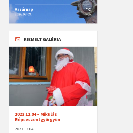
°C
Vasárnap
2026.08.09.
m/s
KIEMELT GALÉRIA
2023.12.04 – Mikulás
Répceszentgyörgyön
2023.12.04.