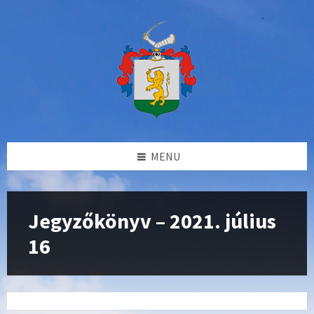
Skip
Skip
Skip
to
to
to
content
left
footer
sidebar
MENU
Jegyzőkönyv – 2021. július
16