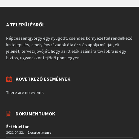
A TELEPÜLÉSRŐL
Répceszentgyörgy egy nyugodt, csendes környezettel rendelkező
kistelepülés, amely évszázadok óta őrzi és ápolja múltját, éli
jelenét, tervezi jövőjét, hogy az itt élők számára továbbra is egy
biztos, ugyanakkor fejlődő pont legyen.
KÖVETKEZŐ ESEMÉNYEK
There are no events
DOKUMENTUMOK
Értékleltár
2021.04.22.
1 csatolmány