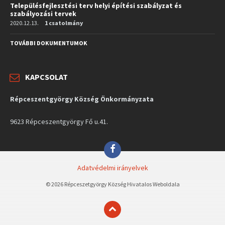
Településfejlesztési terv helyi építési szabályzat és
szabályozási tervek
2020.12.13.
1 csatolmány
TOVÁBBI DOKUMENTUMOK
KAPCSOLAT
Répceszentgyörgy Község Önkormányzata
9623 Répceszentgyörgy Fő u.41.
Facebook
Adatvédelmi irányelvek
© 2026 Répceszetgyörgy Község Hivatalos Weboldala