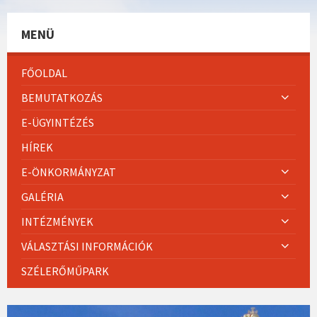
MENÜ
FŐOLDAL
BEMUTATKOZÁS
E-ÜGYINTÉZÉS
HÍREK
E-ÖNKORMÁNYZAT
GALÉRIA
INTÉZMÉNYEK
VÁLASZTÁSI INFORMÁCIÓK
SZÉLERŐMŰPARK