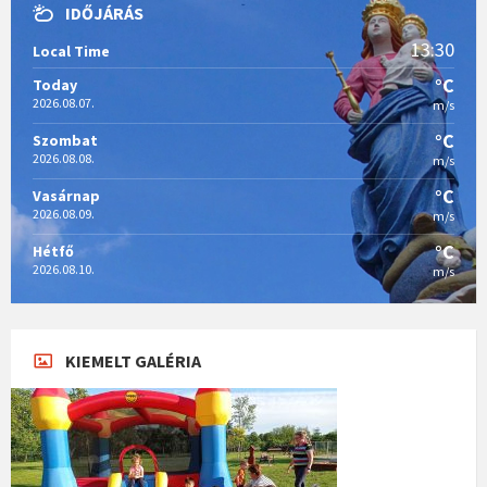
IDŐJÁRÁS
13:30
Local Time
°C
Today
2026.08.07.
m/s
°C
Szombat
2026.08.08.
m/s
°C
Vasárnap
2026.08.09.
m/s
°C
Hétfő
2026.08.10.
m/s
KIEMELT GALÉRIA