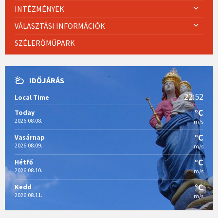
INTÉZMÉNYEK
VÁLASZTÁSI INFORMÁCIÓK
SZÉLERŐMŰPARK
IDŐJÁRÁS
22:52
Local Time
°C
Today
2026.08.08.
m/s
°C
Vasárnap
2026.08.09.
m/s
°C
Hétfő
2026.08.10.
m/s
°C
Kedd
2026.08.11.
m/s