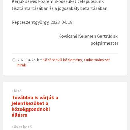
Kérjük szíves közreműködésüket településünk
tisztántartásában és a jogszabály betartásában.
Répceszentgyörgy, 2023. 04. 18.
Kovácsné Kelemen Gertrúd sk.
polgármester
2023.04.26.
itt:
Közérdekű közlemény
,
Önkormányzati
hírek
Előző
Továbbra is várják a
jelentkezőket a
községgondnoki
állásra
Következő