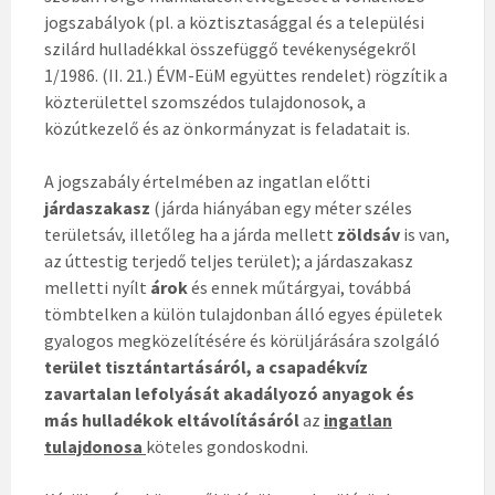
jogszabályok (pl. a köztisztasággal és a települési
szilárd hulladékkal összefüggő tevékenységekről
1/1986. (II. 21.) ÉVM-EüM együttes rendelet) rögzítik a
közterülettel szomszédos tulajdonosok, a
közútkezelő és az önkormányzat is feladatait is.
A jogszabály értelmében az ingatlan előtti
járdaszakasz
(járda hiányában egy méter széles
területsáv, illetőleg ha a járda mellett
zöldsáv
is van,
az úttestig terjedő teljes terület); a járdaszakasz
melletti nyílt
árok
és ennek műtárgyai, továbbá
tömbtelken a külön tulajdonban álló egyes épületek
gyalogos megközelítésére és körüljárására szolgáló
terület tisztántartásáról, a csapadékvíz
zavartalan lefolyását akadályozó anyagok és
más hulladékok eltávolításáról
az
ingatlan
tulajdonosa
köteles gondoskodni.