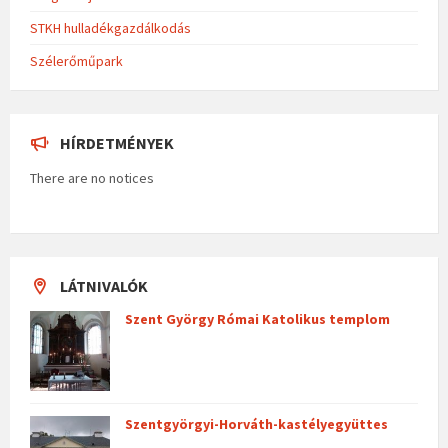
STKH hulladékgazdálkodás
Szélerőműpark
HÍRDETMÉNYEK
There are no notices
LÁTNIVALÓK
Szent György Római Katolikus templom
Szentgyörgyi-Horváth-kastélyegyüttes