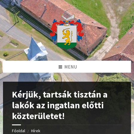
Skip
Skip
Skip
Skip
to
to
to
to
content
left
right
footer
sidebar
sidebar
MENU
Kérjük, tartsák tisztán a
lakók az ingatlan előtti
közterületet!
Főoldal
Hírek
/